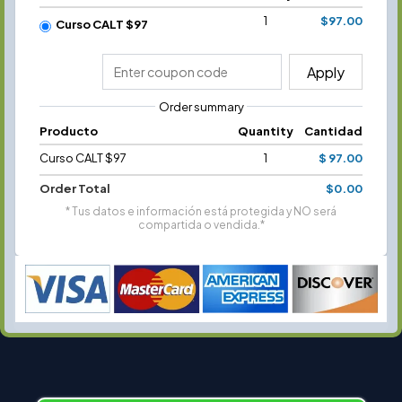
1
$97.00
Curso CALT $97
Apply
Order summary
Producto
Quantity
Cantidad
Curso CALT $97
1
$ 97.00
Order Total
$0.00
* Tus datos e información está protegida y NO será
compartida o vendida.*